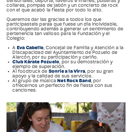
sensoriales, deporte, llaveros e imanes, pulseras y
collares, pompas de jabón y un concierto de rock
con el que acabó la fiesta por todo lo alto.
Queremos dar las gracias a todos los que
participasteis paraa que fuese un día inolvidable,
contribuyendo además a generar un sentimiento de
pertenencia tan valioso para la Fundación y el
Colegio:
A
Eva Cabello
, Concejal de Familia y Atención a la
Discapacidad del Ayuntamiento de Pozuelo de
Alarcón, por su participación y cariño.
Club Kárate Pozuelo
, por su demostración y
ejemplo de superación.
Al foodtruck de
Sonríe a la Virra
, por su gran
apoyo y la calidad de sus servicios.
Al grupo de música
Net Rock Band
, por
ofrecernos un perfecto fin de fiesta con sus
canciones.